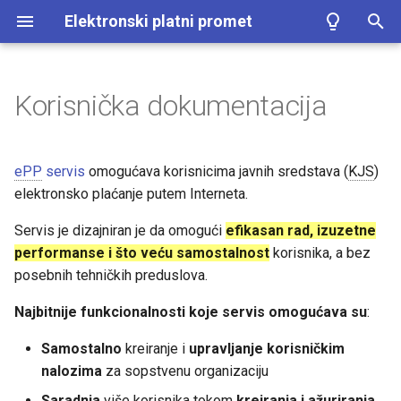
Elektronski platni promet
I
n
Korisnička dokumentacija
Učesnici servisa
Registracija organizacije
Zahtevi za račune
Unos naloga
Aplikativne uloge
Često postavljana pitanja
Kopiranje
Tag menadžer
i
c
Podnošenje dokumentacije
Detalji računa
Kontrola naloga
Korisnici
Poznati problemi
Tagovanje
Statistike
ePP
servis
omogućava korisnicima javnih sredstava (
KJS
)
i
elektronsko plaćanje putem Interneta.
Prijava na sistem
Šeme izvoda
Detalji naloga
Korisničke grupe
Poruke sistema
Brisanje
Selektor
j
Servis je dizajniran je da omogući
efikasan rad, izuzetne
Generisanje izvoda
Partneri
Organizacija
performanse i što veću samostalnost
Izvoz
korisnika, a bez
a
posebnih tehničkih preduslova.
l
Tagovi
Aktivnosti
Izmena grupe
Najbitnije funkcionalnosti koje servis omogućava su
:
i
Operacije
Profil korisnika
Plaćanja
Samostalno
kreiranje i
upravljanje korisničkim
z
nalozima
za sopstvenu organizaciju
u
Alati
Autorizacija
Saradnja
više korisnika tokom
kreiranja i ažuriranja