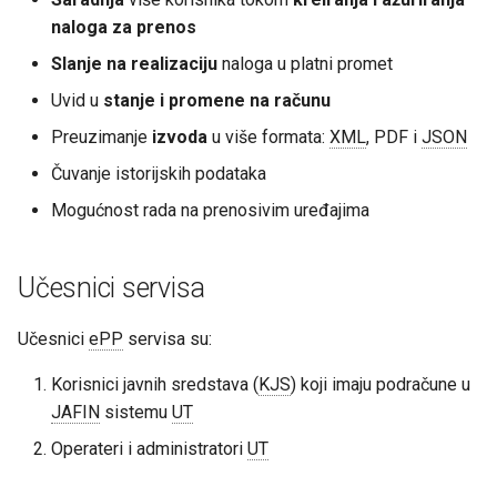
j
naloga za prenos
e
Slanje na realizaciju
naloga u platni promet
m
Uvid u
stanje i promene na računu
p
Preuzimanje
izvoda
u više formata:
XML
, PDF i
JSON
Čuvanje istorijskih podataka
r
Mogućnost rada na prenosivim uređajima
e
t
Učesnici servisa
r
a
Učesnici
ePP
servisa su:
g
Korisnici javnih sredstava (
KJS
) koji imaju podračune u
JAFIN
sistemu
UT
u
Operateri i administratori
UT