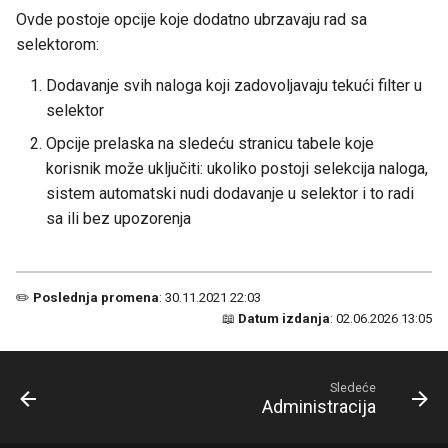
Ovde postoje opcije koje dodatno ubrzavaju rad sa
selektorom:
Dodavanje svih naloga koji zadovoljavaju tekući filter u
selektor
Opcije prelaska na sledeću stranicu tabele koje
korisnik može uključiti: ukoliko postoji selekcija naloga,
sistem automatski nudi dodavanje u selektor i to radi
sa ili bez upozorenja
✏️
Poslednja promena
: 30.11.2021 22:03
📖
Datum izdanja
: 02.06.2026 13:05
Sledeće
Administracija