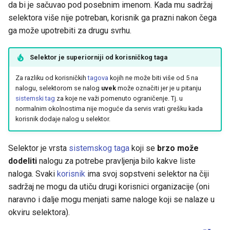
da bi je sačuvao pod posebnim imenom. Kada mu sadržaj
j
selektora više nije potreban, korisnik ga prazni nakon čega
e
ga može upotrebiti za drugu svrhu.
m
Selektor je superiorniji od korisničkog taga
p
Za razliku od korisničkih
tagova
kojih ne može biti više od 5 na
r
nalogu, selektorom se nalog
uvek
može označiti jer je u pitanju
sistemski tag
za koje ne važi pomenuto ograničenje. Tj. u
e
normalnim okolnostima nije moguće da servis vrati grešku kada
t
korisnik dodaje nalog u selektor.
r
Selektor je vrsta
sistemskog taga
koji se
brzo može
a
dodeliti
nalogu za potrebe pravljenja bilo kakve liste
naloga. Svaki
korisnik
ima svoj sopstveni selektor na čiji
g
sadržaj ne mogu da utiču drugi korisnici organizacije (oni
u
naravno i dalje mogu menjati same naloge koji se nalaze u
okviru selektora).