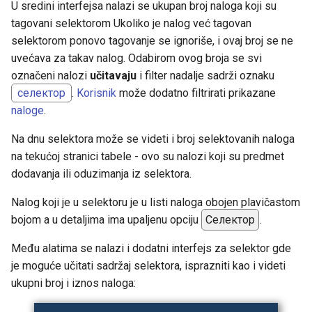
U sredini interfejsa nalazi se ukupan broj naloga koji su
tagovani selektorom Ukoliko je nalog već tagovan
selektorom ponovo tagovanje se ignoriše, i ovaj broj se ne
uvećava za takav nalog. Odabirom ovog broja se svi
označeni nalozi
učitavaju
i filter nadalje sadrži oznaku
селектор
.
Korisnik
može dodatno filtrirati prikazane
naloge
.
Na dnu selektora može se videti i broj selektovanih naloga
na tekućoj stranici tabele - ovo su nalozi koji su predmet
dodavanja ili oduzimanja iz selektora.
Nalog koji je u selektoru je u listi naloga obojen plavičastom
bojom a u detaljima ima upaljenu opciju
Селектор
.
Među alatima se nalazi i dodatni interfejs za selektor gde
je moguće učitati sadržaj selektora, isprazniti kao i videti
ukupni broj i iznos naloga: