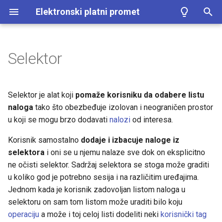
Elektronski platni promet
I
n
Selektor
Registracija organizacije
Zahtevi za račune
Kopiranje
Aplikativne uloge
Često postavljana pitanja
i
c
Podnošenje dokumentacije
Detalji računa
Tagovanje
Korisnici
Poznati problemi
Selektor je alat koji
pomaže korisniku da odabere listu
i
naloga
tako što obezbeđuje izolovan i neograničen prostor
Prijava na sistem
Šeme izvoda
Brisanje
Korisničke grupe
Poruke sistema
u koji se mogu brzo dodavati
nalozi
od interesa.
j
Generisanje izvoda
Izvoz
Organizacija
Korisnik samostalno
dodaje i izbacuje naloge iz
a
selektora
i oni se u njemu nalaze sve dok on eksplicitno
l
Izmena grupe
Aktivnosti
ne očisti selektor. Sadržaj selektora se stoga može graditi
i
u koliko god je potrebno sesija i na različitim uređajima.
Plaćanja
Profil korisnika
Jednom kada je korisnik zadovoljan listom naloga u
z
selektoru on sam tom listom može uraditi bilo koju
u
Autorizacija
operaciju
a može i toj celoj listi dodeliti neki
korisnički tag