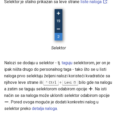
Selektor je stalno prikazan sa leve strane
liste naloga
:
Selektor
Nalozi se dodaju u selektor - tj.
taguju
selektorom, jer on je
ipak ništa drugo do personalnog taga - tako što se u listi
naloga prvo selektuju željeni nalozi koristeći kvadratiće sa
njihove leve strane ili
+
bilo gde na nalogu
Ctrl
Levi 🖱️
a zatim se taguju selektorom odabirom opcije
. Na isti
način se sa naloga može ukloniti selektor odabirom opcije
. Pored ovoga moguće je dodati konkretni nalog u
selektor preko
detalja naloga
.